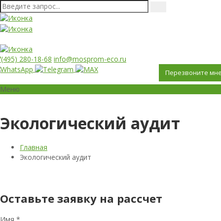
(495) 280-18-68
info@mosprom-eco.ru
Перезвоните мн
Меню
Экологический аудит
Главная
Экологический аудит
Оставьте заявку на рассчет
Имя
*