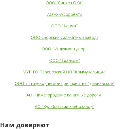
ООО "Синтез ОКА"
АО «Химсорбент»
ООО "Керма"
ООО «Борский силикатный завод»
ООО "Индюшкин двор"
ООО "Гранком"
МУП ГО Перевозский НО "Коммунальщик"
ООО «Птицеводческое предприятие "Дивеевское"
АО "Нижегородские канатные дороги"
АО "Кулебакский хлебозавод"
Нам доверяют