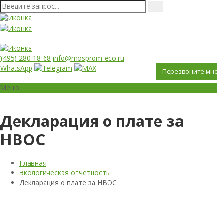
(495) 280-18-68
info@mosprom-eco.ru
Перезвоните мн
Меню
Декларация о плате за
НВОС
Главная
Экологическая отчетность
Декларация о плате за НВОС