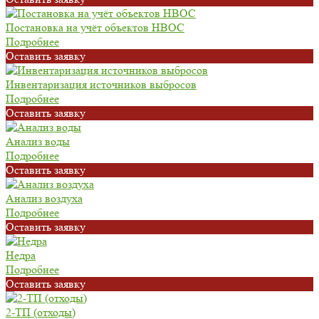
Постановка на учёт объектов НВОС
Подробнее
Oставить заявку
Инвентаризация источников выбросов
Подробнее
Oставить заявку
Анализ воды
Подробнее
Oставить заявку
Анализ воздуха
Подробнее
Oставить заявку
Недра
Подробнее
Oставить заявку
2-ТП (отходы)