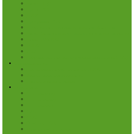
Расчет НДС
Проект ЗСО
ДВОС
Программа ПЭК
Решение на пользование водным объектом
Расчет баланса водопотребления и водоотведения
Раздел ПМООС
ОВОС
ИЭИ
Государственная экологическая экспертиза (ГЭЭ)
Сопровождение
Постановка на учёт объектов НВОС
Абонентское обслуживание
Паспортизация отходов
Отчетность
2-ТП (воздух)
2-ТП (отходы)
2-ТП (водхоз)
4-ЛС
4-ОС
Отчёт по ПЭК
Журнал учёта отходов