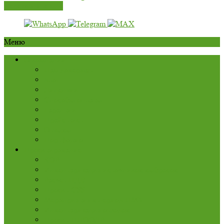
Перезвоните мне
Меню
О компании
Нам доверяют
Блог
Лицензии
Способы оплаты
Гарантии
Прайс-лист
Отзывы
Портфолио
Проектирование
КЭР
Инвентаризация источников выбросов
Расчет НДВ
Проект СЗЗ
Мероприятия в период НМУ
Инвентаризация отходов
Проект ПНООЛР