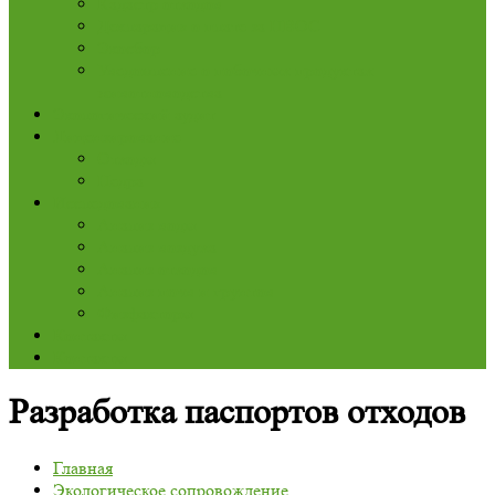
Кадастр отходов
Декларация о плате за НВОС
Экосбор
Уведомление о побочных продуктах
животноводства
Экологический аудит
Лицензирование
Отходы
Недра
Исследования
Анализ воды
Анализ воздуха
Анализ отходов
Анализ почв и грунтов
Физфакторы
Контакты
Контакты
Разработка паспортов отходов
Главная
Экологическое сопровождение