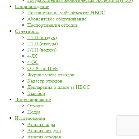
Государственная экологическая экспертиза (ГЭЭ)
Сопровождение
Постановка на учёт объектов НВОС
Абонентское обслуживание
Паспортизация отходов
Отчетность
2-ТП (воздух)
2-ТП (отходы)
2-ТП (водхоз)
4-ЛС
4-ОС
Отчёт по ПЭК
Журнал учёта отходов
Кадастр отходов
Декларация о плате за НВОС
Экосбор
Лицензирование
Отходы
Недра
Исследования
Анализ воды
Анализ воздуха
Анализ отходов