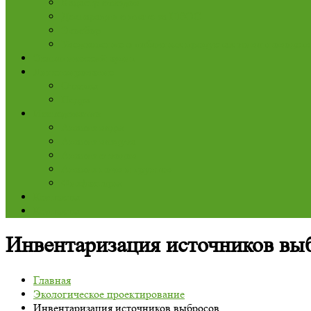
Кадастр отходов
Декларация о плате за НВОС
Экосбор
Уведомление о побочных продуктах животноводств
Экологический аудит
Лицензирование
Отходы
Недра
Исследования
Анализ воды
Анализ воздуха
Анализ отходов
Анализ почв и грунтов
Физфакторы
Контакты
Контакты
Инвентаризация источников вы
Главная
Экологическое проектирование
Инвентаризация источников выбросов