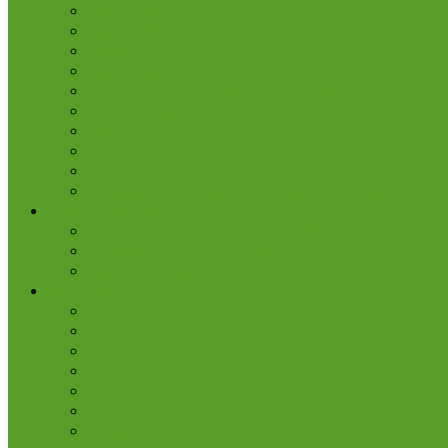
Расчет НДС
Проект ЗСО
ДВОС
Программа ПЭК
Решение на пользование водным объектом
Расчет баланса водопотребления и водоотведения
Раздел ПМООС
ОВОС
ИЭИ
Государственная экологическая экспертиза (ГЭЭ)
Сопровождение
Постановка на учёт объектов НВОС
Абонентское обслуживание
Паспортизация отходов
Отчетность
2-ТП (воздух)
2-ТП (отходы)
2-ТП (водхоз)
4-ЛС
4-ОС
Отчёт по ПЭК
Журнал учёта отходов