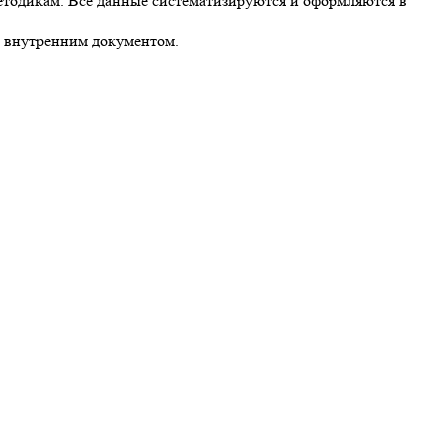
етодикам. Все данные систематизируются и оформляются в
м внутренним документом.