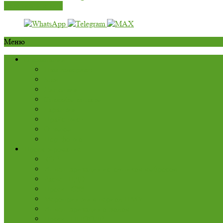
Перезвоните мне
Меню
О компании
Нам доверяют
Блог
Лицензии
Способы оплаты
Гарантии
Прайс-лист
Отзывы
Портфолио
Проектирование
КЭР
Инвентаризация источников выбросов
Расчет НДВ
Проект СЗЗ
Мероприятия в период НМУ
Инвентаризация отходов
Проект ПНООЛР