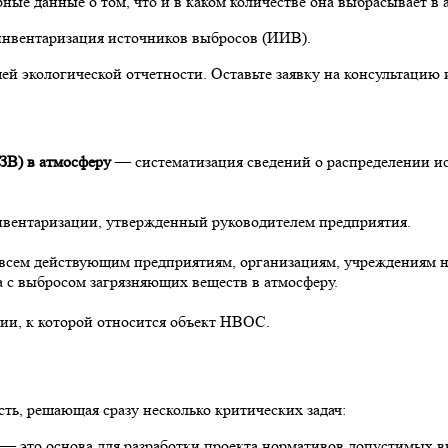
ые данные о том, что и в каком количестве она выбрасывает в 
инвентаризация источников выбросов (ИИВ).
й экологической отчетности. Оставьте заявку на консультацию 
ЗВ) в атмосферу
— систематизация сведений о распределении ис
инвентаризации, утвержденный руководителем предприятия.
всем действующим предприятиям, организациям, учреждениям н
а с выбросом загрязняющих веществ в атмосферу.
рии, к которой относится объект НВОС.
ть, решающая сразу несколько критических задач:
 это основа для разработки проекта нормативов допустимых в